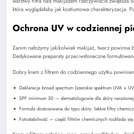
warstwy filtra nad makijażem rzeczywiście zwiększa 
która wyglądałaby jak kostiumowa charakteryzacja. P
Ochrona UV w codziennej pi
Zanim nałożymy jakikolwiek makijaż, twarz powinna b
Dedykowane preparaty przeciwsłoneczne formułowane s
Dobry krem z filtrem do codziennego użytku powinien
Deklaracja broad spectrum (szerokie spektrum UVA + UV
SPF minimum 30 — dermatologowie dla skóry narażonej 
Formuła dostosowana do typu skóry: lekkie filtry chemicz
Fotostabilność — część filtrów chemicznych rozkłada si