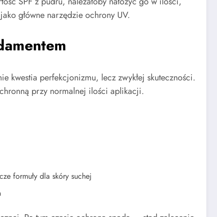
ość SPF z pudru, należałoby nałożyć go w ilości,
ż jako główne narzędzie ochrony UV.
ndamentem
 kwestia perfekcjonizmu, lecz zwykłej skuteczności.
ronną przy normalnej ilości aplikacji.
cze formuły dla skóry suchej
n