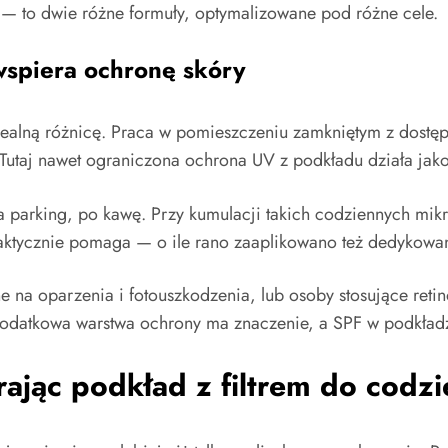
0 — to dwie różne formuły, optymalizowane pod różne cele.
 wspiera ochronę skóry
bi realną różnicę. Praca w pomieszczeniu zamkniętym z dos
Tutaj nawet ograniczona ochrona UV z podkładu działa jako s
parking, po kawę. Przy kumulacji takich codziennych mikroe
a faktycznie pomaga — o ile rano zaaplikowano też dedykowan
 na oparzenia i fotouszkodzenia, lub osoby stosujące retino
odatkowa warstwa ochrony ma znaczenie, a SPF w podkładzi
ając podkład z filtrem do codz