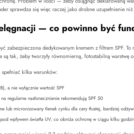
ochronę. Problem w ilości — żeby osiągnąć deklarowaną wart
uder sprawdza się więc raczej jako drobne uzupełnienie ni
elęgnacji — co powinno być fu
yć zabezpieczona dedykowanym kremem z filtrem SPF. To nie
ą tak, żeby tworzyły równomierną, fotostabilną warstwę och
 spełniać kilka warunków:
B), a nie wyłącznie wartość SPF
na regularne nasłonecznienie rekomendują SPF 50
ne lub micronizowany tlenek cynku dla cery tłustej, bardziej odżyw
ę pod wpływem światła UV, co obniża ochronę w ciągu kilku godzi