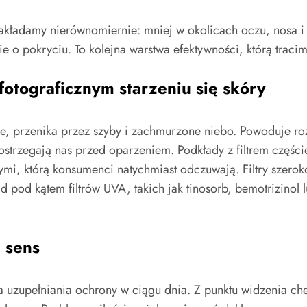
nakładamy nierównomiernie: mniej w okolicach oczu, nosa i l
 o pokryciu. To kolejna warstwa efektywności, którą tracim
otograficznym starzeniu się skóry
e, przenika przez szyby i zachmurzone niebo. Powoduje roz
e ostrzegają nas przed oparzeniem. Podkłady z filtrem czę
mi, którą konsumenci natychmiast odczuwają. Filtry szer
d pod kątem filtrów UVA, takich jak tinosorb, bemotrizinol 
 sens
pełniania ochrony w ciągu dnia. Z punktu widzenia chemii 