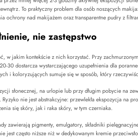
a przez mniej więcej 2-3 godziny aktywnej ekspozycji słon
ewnątrz. To praktyczny problem dla osób noszących makijaż
ia ochrony nad makijażem oraz transparentne pudry z filtra
łnienie, nie zastępstwo
eć, w jakim kontekście z nich korzystać. Przy zachmurzonym
20-30 dostarcza wystarczającego uzupełnienia dla poranne
ch i koloryzujących sumuje się w sposób, który rzeczywiśc
ycji słonecznej, na urlopie lub przy długim pobycie na ze
. Ryzyko nie jest abstrakcyjne: przewlekła ekspozycja na 
ia się skóry, jak i raka skóry, w tym czerniaka.
dy zawierają pigmenty, emulgatory, składniki pielęgnacyjne,
nie jest często niższe niż w dedykowanym kremie przeciws