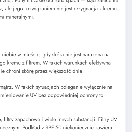
ecznej. Po tym czasie ochrona spada — stąd zalecenie
, ale jego rozwiązaniem nie jest rezygnacja z kremu.
mi mineralnymi.
 niebie w mieście, gdy skóra nie jest narażona na
go kremu z filtrem. W takich warunkach efektywna
ie chroni skórę przez większość dnia.
wnątrz. W takich sytuacjach poleganie wyłącznie na
promieniowanie UV bez odpowiedniej ochrony to
 filtry zapachowe i wiele innych substancji. Filtry UV
łonecznym. Podkład z SPF 50 niekoniecznie zawiera