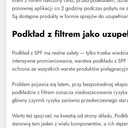
Krem z filtrem nałożony rano, przed podkładem, dział
ponownej aplikacji co 2 godziny podczas pobytu na z
Są dostępne produkty w formie sprejów do uzupełnian
Podkład z filtrem jako uzupe
Podkład z SPF ma realne zalety — tylko trzeba wiedzi
intensywne promieniowanie, warstwa podkładu z SPF 
ochrona ze wszystkich warstw produktów pielęgnacyjny
Problem pojawia się latem, przy bezpośredniej ekspoz
podkładzie z filtrem oznacza niedoszacowanie ryzyka
główny czynnik ryzyka zarówno przedwczesnego starzen
Warto też spojrzeć na kwestię od strony składu. Podkła
stanowią tam jeden z wielu komponentów, a ich stęże