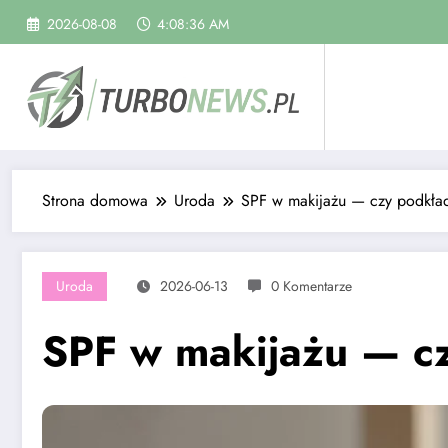
Skip
2026-08-08
4:08:37 AM
to
content
Strona domowa
Uroda
SPF w makijażu — czy podkład 
Uroda
2026-06-13
0 Komentarze
SPF w makijażu — cz