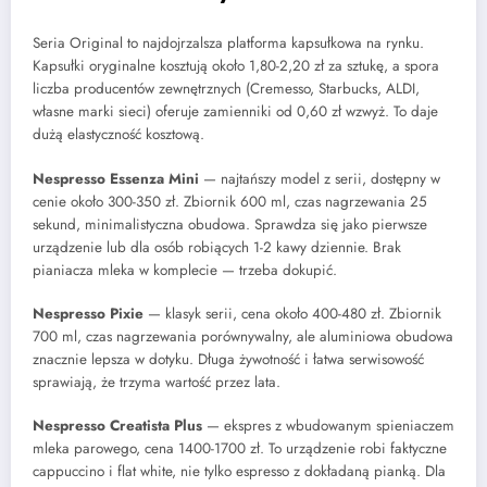
Seria Original to najdojrzalsza platforma kapsułkowa na rynku.
Kapsułki oryginalne kosztują około 1,80-2,20 zł za sztukę, a spora
liczba producentów zewnętrznych (Cremesso, Starbucks, ALDI,
własne marki sieci) oferuje zamienniki od 0,60 zł wzwyż. To daje
dużą elastyczność kosztową.
Nespresso Essenza Mini
— najtańszy model z serii, dostępny w
cenie około 300-350 zł. Zbiornik 600 ml, czas nagrzewania 25
sekund, minimalistyczna obudowa. Sprawdza się jako pierwsze
urządzenie lub dla osób robiących 1-2 kawy dziennie. Brak
pianiacza mleka w komplecie — trzeba dokupić.
Nespresso Pixie
— klasyk serii, cena około 400-480 zł. Zbiornik
700 ml, czas nagrzewania porównywalny, ale aluminiowa obudowa
znacznie lepsza w dotyku. Długa żywotność i łatwa serwisowość
sprawiają, że trzyma wartość przez lata.
Nespresso Creatista Plus
— ekspres z wbudowanym spieniaczem
mleka parowego, cena 1400-1700 zł. To urządzenie robi faktyczne
cappuccino i flat white, nie tylko espresso z dokładaną pianką. Dla