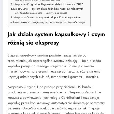
Nespresso Original — flagowe modele i ich ceny w 2026
DolceGusto — system dla miłośników napojów mlecznych
Kapsułki DolceGusto — koszty i dostępność
Nespresso Vertuo — czy warto dopłacić za nowy system
Na co zwrócić uwagę przy wyborze ekspresu kapsułkowego
Jak działa system kapsułkowy i czym
różnią się ekspresy
Ekspres kapsułkowy ranking powinien zaczynać się od
zrozumienia, jak poszczególne systemy działają — bo nie każda
kapsułka pasuje do każdego urządzenia. To nie jest kwestia
marketingowych preferencji, lecz czysto fizyczna: różne systemy
używają odmiennych ciśnień, temperatur i geometrii kapsułek.
Nespresso Original Line pracuje przy ciśnieniu 19 barów i
produkuje espresso o intensywnej crema. Nespresso Vertuo Line
korzysta z odwirowania (technologia Centrifusion) i rozpoznaje
kapsułkę przez kod kreskowy, automatycznie dobierając parametry
parzenia. DolceGusto obsługuje zarówno espresso, jak i napoje
mleczne z kapsułek dwuczęściowych — mleko jest osobną kapsułką,