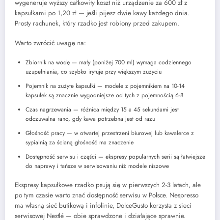
wygeneruje wyższy całkowity koszt niż urządzenie za 600 zł z
kapsułkami po 1,20 zł — jeśli pijesz dwie kawy każdego dnia.
Prosty rachunek, który rzadko jest robiony przed zakupem.
Warto zwrócić uwagę na:
Zbiornik na wodę — mały (poniżej 700 ml) wymaga codziennego
uzupełniania, co szybko irytuje przy większym zużyciu
Pojemnik na zużyte kapsułki — modele z pojemnikiem na 10-14
kapsułek są znacznie wygodniejsze od tych z pojemnością 6-8
Czas nagrzewania — różnica między 15 a 45 sekundami jest
odczuwalna rano, gdy kawa potrzebna jest od razu
Głośność pracy — w otwartej przestrzeni biurowej lub kawalerce z
sypialnią za ścianą głośność ma znaczenie
Dostępność serwisu i części — ekspresy popularnych serii są łatwiejsze
do naprawy i tańsze w serwisowaniu niż modele niszowe
Ekspresy kapsułkowe rzadko psują się w pierwszych 2-3 latach, ale
po tym czasie warto znać dostępność serwisu w Polsce. Nespresso
ma własną sieć butikową i infolinie, DolceGusto korzysta z sieci
serwisowej Nestlé — obie sprawdzone i działające sprawnie.