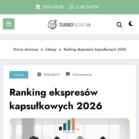
Skip
2026-08-09
2:48:55 PM
to
content
Strona domowa
Zakupy
Ranking ekspresów kapsułkowych 2026
Zakupy
2026-05-27
0 Komentarze
Ranking ekspresów
kapsułkowych 2026