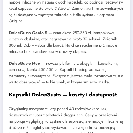
napoje mleczne wymagają dwóch kapsułek, co podnosi rzeczywisty
koszt cappuccino do około 3-3,60 zł. Zamienniki firm zewnętrznych
są tu dostępne w węższym zakresie niż dla systemu Nespresso
Original.
DolceGusto Genio S
— cena około 280-350 zł, kompaktowy,
prosty w obsłudze, czas nagrzewania około 30 sekund. Zbiornik
800 ml. Dobry wybór dla kogoś, kto chce regularnie pić napoje
mleczne bez inwestowania w droższy ekspres.
DolceGusto Neo
— nowsza platforma z okrągłymi kapsułkami,
cena urządzenia 450-550 zł. Kapsułki biodegradowalne,
parametry automatyczne. Ekosystem jeszcze mało rozbudowany, ale
warto obserwować — to kierunek, w którym zmierza marka.
Kapsułki DolceGusto — koszty i dostępność
Oryginalny asortyment liczy ponad 40 rodzajów kapsułek,
dostępnych w supermarketach i drogeriach. Ceny w przeliczeniu
na porcję wyglądają korzystnie dla espresso, ale napoje mleczne są
droższe niż mogłoby się wydawać — ze względu na podwójną