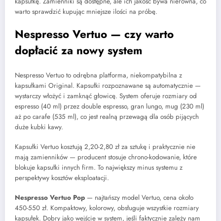
kapsułkę. Zamienniki są dostępne, ale ich jakość bywa nierówna, co
warto sprawdzić kupując mniejsze ilości na próbę.
Nespresso Vertuo — czy warto
dopłacić za nowy system
Nespresso Vertuo to odrębna platforma, niekompatybilna z
kapsułkami Original. Kapsułki rozpoznawane są automatycznie —
wystarczy włożyć i zamknąć głowicę. System oferuje rozmiary od
espresso (40 ml) przez double espresso, gran lungo, mug (230 ml)
aż po carafe (535 ml), co jest realną przewagą dla osób pijących
duże kubki kawy.
Kapsułki Vertuo kosztują 2,20-2,80 zł za sztukę i praktycznie nie
mają zamienników — producent stosuje chrono-kodowanie, które
blokuje kapsułki innych firm. To największy minus systemu z
perspektywy kosztów eksploatacji.
Nespresso Vertuo Pop
— najtańszy model Vertuo, cena około
450-550 zł. Kompaktowy, kolorowy, obsługuje wszystkie rozmiary
kapsułek. Dobry jako wejście w system, jeśli faktycznie zależy nam