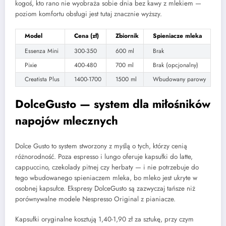
kogoś, kto rano nie wyobraża sobie dnia bez kawy z mlekiem —
poziom komfortu obsługi jest tutaj znacznie wyższy.
Model
Cena (zł)
Zbiornik
Spieniacze mleka
Essenza Mini
300-350
600 ml
Brak
Pixie
400-480
700 ml
Brak (opcjonalny)
Creatista Plus
1400-1700
1500 ml
Wbudowany parowy
DolceGusto — system dla miłośników
napojów mlecznych
Dolce Gusto to system stworzony z myślą o tych, którzy cenią
różnorodność. Poza espresso i lungo oferuje kapsułki do latte,
cappuccino, czekolady pitnej czy herbaty — i nie potrzebuje do
tego wbudowanego spieniaczem mleka, bo mleko jest ukryte w
osobnej kapsułce. Ekspresy DolceGusto są zazwyczaj tańsze niż
porównywalne modele Nespresso Original z pianiacze.
Kapsułki oryginalne kosztują 1,40-1,90 zł za sztukę, przy czym