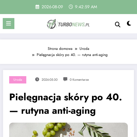
Skip
2026-08-09
9:43:00 AM
to
content
Strona domowa
Uroda
Pielęgnacja skóry po 40. — rutyna anti-aging
Uroda
2026-05-30
0 Komentarze
Pielęgnacja skóry po 40.
— rutyna anti-aging