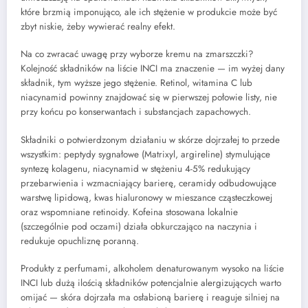
które brzmią imponująco, ale ich stężenie w produkcie może być
zbyt niskie, żeby wywierać realny efekt.
Na co zwracać uwagę przy wyborze kremu na zmarszczki?
Kolejność składników na liście INCI ma znaczenie — im wyżej dany
składnik, tym wyższe jego stężenie. Retinol, witamina C lub
niacynamid powinny znajdować się w pierwszej połowie listy, nie
przy końcu po konserwantach i substancjach zapachowych.
Składniki o potwierdzonym działaniu w skórze dojrzałej to przede
wszystkim: peptydy sygnałowe (Matrixyl, argireline) stymulujące
syntezę kolagenu, niacynamid w stężeniu 4-5% redukujący
przebarwienia i wzmacniający barierę, ceramidy odbudowujące
warstwę lipidową, kwas hialuronowy w mieszance cząsteczkowej
oraz wspomniane retinoidy. Kofeina stosowana lokalnie
(szczególnie pod oczami) działa obkurczająco na naczynia i
redukuje opuchliznę poranną.
Produkty z perfumami, alkoholem denaturowanym wysoko na liście
INCI lub dużą ilością składników potencjalnie alergizujących warto
omijać — skóra dojrzała ma osłabioną barierę i reaguje silniej na