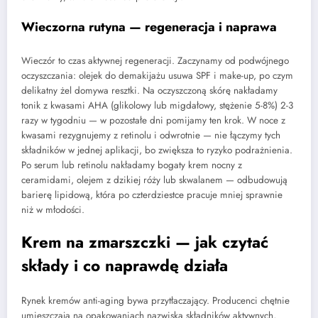
Wieczorna rutyna — regeneracja i naprawa
Wieczór to czas aktywnej regeneracji. Zaczynamy od podwójnego
oczyszczania: olejek do demakijażu usuwa SPF i make-up, po czym
delikatny żel domywa resztki. Na oczyszczoną skórę nakładamy
tonik z kwasami AHA (glikolowy lub migdałowy, stężenie 5-8%) 2-3
razy w tygodniu — w pozostałe dni pomijamy ten krok. W noce z
kwasami rezygnujemy z retinolu i odwrotnie — nie łączymy tych
składników w jednej aplikacji, bo zwiększa to ryzyko podrażnienia.
Po serum lub retinolu nakładamy bogaty krem nocny z
ceramidami, olejem z dzikiej róży lub skwalanem — odbudowują
barierę lipidową, która po czterdziestce pracuje mniej sprawnie
niż w młodości.
Krem na zmarszczki — jak czytać
składy i co naprawdę działa
Rynek kremów anti-aging bywa przytłaczający. Producenci chętnie
umieszczają na opakowaniach nazwiska składników aktywnych,