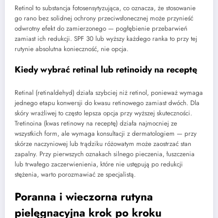
Retinol to substancja fotosensytyzująca, co oznacza, że stosowanie
go rano bez solidnej ochrony przeciwsłonecznej może przynieść
odwrotny efekt do zamierzonego — pogłębienie przebarwień
zamiast ich redukcji. SPF 30 lub wyższy każdego ranka to przy tej
rutynie absolutna konieczność, nie opcja.
Kiedy wybrać retinal lub retinoidy na receptę
Retinal (retinaldehyd) działa szybciej niż retinol, ponieważ wymaga
jednego etapu konwersji do kwasu retinowego zamiast dwóch. Dla
skóry wrażliwej to często lepsza opcja przy wyższej skuteczności.
Tretinoina (kwas retinowy na receptę) działa najmocniej ze
wszystkich form, ale wymaga konsultacji z dermatologiem — przy
skórze naczyniowej lub trądziku różowatym może zaostrzać stan
zapalny. Przy pierwszych oznakach silnego pieczenia, łuszczenia
lub trwałego zaczerwienienia, które nie ustępują po redukcji
stężenia, warto porozmawiać ze specjalistą.
Poranna i wieczorna rutyna
pielęgnacyjna krok po kroku