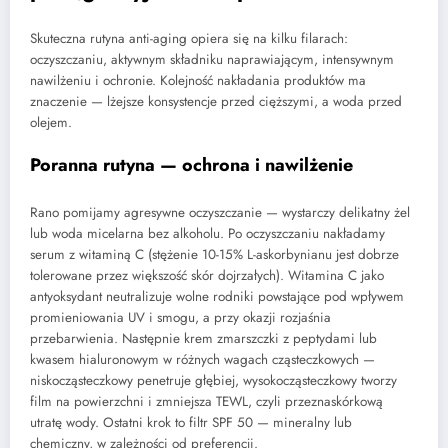
Skuteczna rutyna anti-aging opiera się na kilku filarach:
oczyszczaniu, aktywnym składniku naprawiającym, intensywnym
nawilżeniu i ochronie. Kolejność nakładania produktów ma
znaczenie — lżejsze konsystencje przed cięższymi, a woda przed
olejem.
Poranna rutyna — ochrona i nawilżenie
Rano pomijamy agresywne oczyszczanie — wystarczy delikatny żel
lub woda micelarna bez alkoholu. Po oczyszczaniu nakładamy
serum z witaminą C (stężenie 10-15% L-askorbynianu jest dobrze
tolerowane przez większość skór dojrzałych). Witamina C jako
antyoksydant neutralizuje wolne rodniki powstające pod wpływem
promieniowania UV i smogu, a przy okazji rozjaśnia
przebarwienia. Następnie krem zmarszczki z peptydami lub
kwasem hialuronowym w różnych wagach cząsteczkowych —
niskocząsteczkowy penetruje głębiej, wysokocząsteczkowy tworzy
film na powierzchni i zmniejsza TEWL, czyli przeznaskórkową
utratę wody. Ostatni krok to filtr SPF 50 — mineralny lub
chemiczny, w zależności od preferencji.