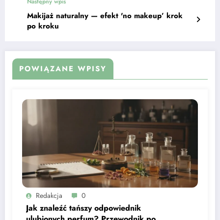
Następny wpis
Makijaż naturalny — efekt 'no makeup’ krok
po kroku
POWIĄZANE WPISY
Redakcja
0
Jak znaleźć tańszy odpowiednik
ulubionych perfum? Przewodnik po