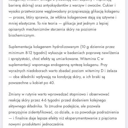
barierę skórną) oraz antyoksydantów z warzyw i owoców. Cukier i
wysoko przetworzone węglowodany przyspieszają glikację kolagenu
— proces, który sprawia, że włókna kolagenowe stają się sztywne i
mniej elastyczne. To nie teoria — glikacja jest jednym z lepiej
opisanych mechanizmów starzenia skóry na poziomie
biochemicznym.
Suplementacja kolagenem hydrolizowanym (10 g dziennie przez
minimum 8-12 tygodni) wykazuje w badaniach poprawę nawilżenia
i sprężystości, choć efekty są umiarkowane. Witamina C w
suplementacji wspomaga endogenną syntezę kolagenu. Przy
wyraźnych niedoborach warto zbadać poziom witaminy D i żelaza
— oba składniki wpływają na kondycję skóry, a ich braki są
powszechne u kobiet po 40.
Zmiany w rutynie warto wprowadzać stopniowo i obserwować
reakcję skóry przez 4-6 tygodni przed dodaniem kolejnego
aktywnego składnika. To żmudne podejście, ale pozwala
precyzyjnie zidentyfikować, co działa, a co powoduje podrażnienia
— i finalnie daje lepsze efekty niż eksperymentowanie z pięcioma
nowymi produktami jednocześnie.