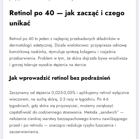
Retinol po 40 — jak zacząć i czego
unikać
Retinol po 40 to jeden z najlepiej przebadanych składników w
dermatologii estetycznej. Działa wielotorowo: przyspiesza odnowę
komórkową naskórka, stymuluje syntezę kolagenu i rozjaśnia
przebarwienia. Problem w tym, że skóra dojrzała bywa wrażliwsza
i gorzej toleruje wysokie stężenia na starcie.
Jak wprowadzić retinol bez podrażnień
Zaczynamy od stężenia 0,025-0,05% i aplikujemy retinol wyłącznie
wieczorem, na suchą skórę, 2-3 razy w tygodniu. Po 4-6
tygodniach, gdy skóra się przyzwyczai, możemy zwiększyć
częstotliwość do codziennego stosowania. Metoda „sandwich” —
nałożenie cienkiej warstwy bezzapachowego kremu nawilżającego
przed i po retinolu — znacząco redukuje ryzyko łuszczenia i
zaczerwienienia.