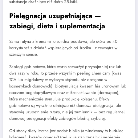
substancje drażniące niż skóra 25-latki.
Pielęgnacja uzupełniająca —
zabiegi, dieta i suplementacja
Sama rutyna z kremami to solidna podstawa, ale skóra po 40
korzysta też z działań wspierających od środka i z zewnątrz w
szerszym sensie.
Zabiegi gabinetowe, które warto rozważyć przynajmniej raz lub
dwa razy w roku, to przede wszystkim peeling chemiczny (kwas
TCA lub migdałowy w wyższym stężeniu niż dostępne w
kosmetykach domowych), biostymulacja kwasem hialuronowym lub
osoczem bogatopłytkowym oraz mikronakłuwanie (dermapen),
które mechanicznie stymuluje produkcję kolagenu. Efekty
gabinetowe są wyraźnie silniejsze niż domowa pielęgnacja, ale
stanowią uzupełnienie rutyny, nie jej zamiennik — bez regularnej
domowej pielęgnacji efekty zabiegów bledną szybciej.
Od strony diety istotna jest podaż białka (aminokwasy to budulec
kolagenu), kwasów omega-3 (redukują stan zapalny i wspierają