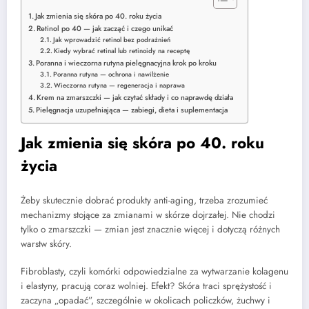
Jak zmienia się skóra po 40. roku życia
Retinol po 40 — jak zacząć i czego unikać
Jak wprowadzić retinol bez podrażnień
Kiedy wybrać retinal lub retinoidy na receptę
Poranna i wieczorna rutyna pielęgnacyjna krok po kroku
Poranna rutyna — ochrona i nawilżenie
Wieczorna rutyna — regeneracja i naprawa
Krem na zmarszczki — jak czytać składy i co naprawdę działa
Pielęgnacja uzupełniająca — zabiegi, dieta i suplementacja
Jak zmienia się skóra po 40. roku
życia
Żeby skutecznie dobrać produkty anti-aging, trzeba zrozumieć
mechanizmy stojące za zmianami w skórze dojrzałej. Nie chodzi
tylko o zmarszczki — zmian jest znacznie więcej i dotyczą różnych
warstw skóry.
Fibroblasty, czyli komórki odpowiedzialne za wytwarzanie kolagenu
i elastyny, pracują coraz wolniej. Efekt? Skóra traci sprężystość i
zaczyna „opadać”, szczególnie w okolicach policzków, żuchwy i