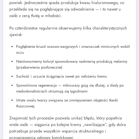
powiek. Jednocześnie spada produkcja kwasu hialuronowego, co
przekłada się na pogłębiające się odwodnienie — i to nawet u
osób z cerą tłustą w młodości.
Po czterdziestce regularnie obserwujemy kilka charakterystycznych
zjawisk:
Pogłębienie bruzd nosowo-wargowych i zmarszczek mimicznych wokół
oczu
Nierównomierny koloryt spowodowany nadmierną produkcją melaniny
(przebarwienia posłoneczne)
Suchość i uczucie ściągnięcia nawet po nałożeniu kremu
Spowolniona regeneracja — mikrourazy goją się dłużej, a ślady po
niedoskonałościach utrzymują się tygodniami
Utrata owalu twarzy związana ze zmniejszeniem objętości tkanki
tłuszczowej
Znajomość tych procesów pozwala unikać błędu, który popełnia
wiele osób — sięgania po kolejne kremy „nawilżające”, gdy skóra
potrzebuje przede wszystkim wsparcia strukturalnego i
przyspieszenia odnowy komórkowej.