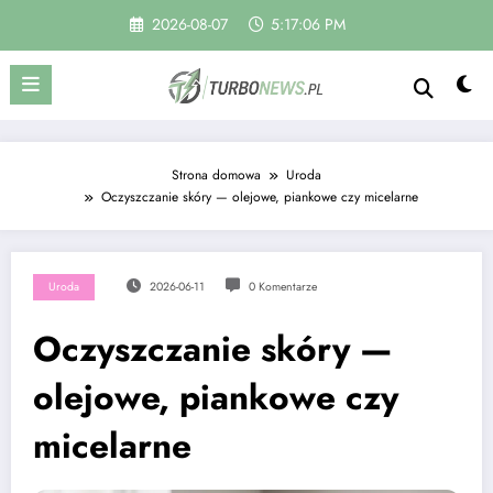
Skip
2026-08-07
5:17:07 PM
to
content
Strona domowa
Uroda
Oczyszczanie skóry — olejowe, piankowe czy micelarne
Uroda
2026-06-11
0 Komentarze
Oczyszczanie skóry —
olejowe, piankowe czy
micelarne