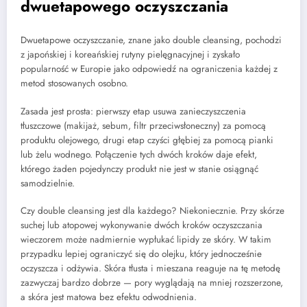
dwuetapowego oczyszczania
Dwuetapowe oczyszczanie, znane jako double cleansing, pochodzi
z japońskiej i koreańskiej rutyny pielęgnacyjnej i zyskało
popularność w Europie jako odpowiedź na ograniczenia każdej z
metod stosowanych osobno.
Zasada jest prosta: pierwszy etap usuwa zanieczyszczenia
tłuszczowe (makijaż, sebum, filtr przeciwsłoneczny) za pomocą
produktu olejowego, drugi etap czyści głębiej za pomocą pianki
lub żelu wodnego. Połączenie tych dwóch kroków daje efekt,
którego żaden pojedynczy produkt nie jest w stanie osiągnąć
samodzielnie.
Czy double cleansing jest dla każdego? Niekoniecznie. Przy skórze
suchej lub atopowej wykonywanie dwóch kroków oczyszczania
wieczorem może nadmiernie wypłukać lipidy ze skóry. W takim
przypadku lepiej ograniczyć się do olejku, który jednocześnie
oczyszcza i odżywia. Skóra tłusta i mieszana reaguje na tę metodę
zazwyczaj bardzo dobrze — pory wyglądają na mniej rozszerzone,
a skóra jest matowa bez efektu odwodnienia.