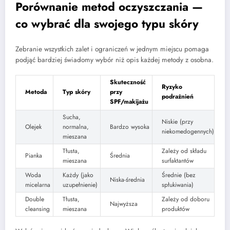
Porównanie metod oczyszczania —
co wybrać dla swojego typu skóry
Zebranie wszystkich zalet i ograniczeń w jednym miejscu pomaga
podjąć bardziej świadomy wybór niż opis każdej metody z osobna.
Skuteczność
Ryzyko
Metoda
Typ skóry
przy
podrażnień
SPF/makijażu
Sucha,
Niskie (przy
Olejek
normalna,
Bardzo wysoka
niekomedogennych)
mieszana
Tłusta,
Zależy od składu
Pianka
Średnia
mieszana
surfaktantów
Woda
Każdy (jako
Średnie (bez
Niska-średnia
micelarna
uzupełnienie)
spłukiwania)
Double
Tłusta,
Zależy od doboru
Najwyższa
cleansing
mieszana
produktów