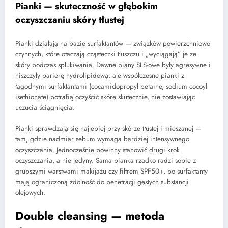
Pianki — skuteczność w głębokim
oczyszczaniu skóry tłustej
Pianki działają na bazie surfaktantów — związków powierzchniowo
czynnych, które otaczają cząsteczki tłuszczu i „wyciągają” je ze
skóry podczas spłukiwania. Dawne piany SLS-owe były agresywne i
niszczyły barierę hydrolipidową, ale współczesne pianki z
łagodnymi surfaktantami (cocamidopropyl betaine, sodium cocoyl
isethionate) potrafią oczyścić skórę skutecznie, nie zostawiając
uczucia ściągnięcia.
Pianki sprawdzają się najlepiej przy skórze tłustej i mieszanej —
tam, gdzie nadmiar sebum wymaga bardziej intensywnego
oczyszczania. Jednocześnie powinny stanowić drugi krok
oczyszczania, a nie jedyny. Sama pianka rzadko radzi sobie z
grubszymi warstwami makijażu czy filtrem SPF50+, bo surfaktanty
mają ograniczoną zdolność do penetracji gęstych substancji
olejowych.
Double cleansing — metoda