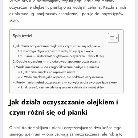
W tym artykule porównujemy trzy najpopularniejsze metody:
oczyszczanie olejkiem, pianką oraz wodą micelarną. Każda z nich
działa według innej zasady chemicznej i pasuje do innych typów
skóry.
Spis treści
Jak działa oczyszczanie olejkiem i czym różni się od pianki
Dlaczego olejek rozpuszcza makijaż lepiej niż woda
Pianki — skuteczność w głębokim oczyszczaniu skóry tłustej
Double cleansing — metoda dwuetapowego oczyszczania
Woda micelarna — do czego faktycznie nadaje się micela
Jak działa micela i co naprawdę usuwa
Woda micelarna jako wsparcie, nie podstawa oczyszczania
Porównanie metod oczyszczania — co wybrać dla swojego typu skóry
Jak ocenić, czy metoda oczyszczania działa dla twojej skóry
Jak działa oczyszczanie olejkiem i
czym różni się od pianki
Olejek do demakijażu i pianki oczyszczające to dwa końce tego
samego spektrum — oba usuwają zanieczyszczenia, ale robią to