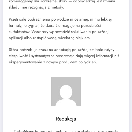
komedogenny dla konkretnej skóry — odpowiedzią jest zmiana
składu, nie rezygnacja z metody.
Przetrwałe podrażnienia po wodzie micelarnej, mimo lekkiej
formuły, to sygnał, że skóra źle reaguje na pozostałości
surfaktantów. Wystarczy wprowadzić spłukiwanie po każdej
aplikacji albo zastąpić wodę micelarną olejkiem.
Skóra potrzebuje czasu na adaptację po każdej zmianie rutyny —
cierpliwość i systematyczna obserwacja dają więcej informacji niż
eksperymentowanie z nowym produktem co tydzień.
Redakcja
TurboNews to redakcja publikująca artykuły z zakresu mody,