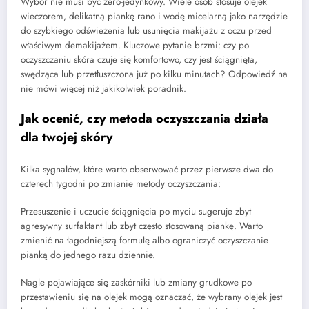
Wybór nie musi być zero-jedynkowy. Wiele osób stosuje olejek
wieczorem, delikatną piankę rano i wodę micelarną jako narzędzie
do szybkiego odświeżenia lub usunięcia makijażu z oczu przed
właściwym demakijażem. Kluczowe pytanie brzmi: czy po
oczyszczaniu skóra czuje się komfortowo, czy jest ściągnięta,
swędząca lub przetłuszczona już po kilku minutach? Odpowiedź na
nie mówi więcej niż jakikolwiek poradnik.
Jak ocenić, czy metoda oczyszczania działa
dla twojej skóry
Kilka sygnałów, które warto obserwować przez pierwsze dwa do
czterech tygodni po zmianie metody oczyszczania:
Przesuszenie i uczucie ściągnięcia po myciu sugeruje zbyt
agresywny surfaktant lub zbyt często stosowaną piankę. Warto
zmienić na łagodniejszą formułę albo ograniczyć oczyszczanie
pianką do jednego razu dziennie.
Nagle pojawiające się zaskórniki lub zmiany grudkowe po
przestawieniu się na olejek mogą oznaczać, że wybrany olejek jest