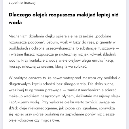
zupełnie inaczej.
Dlaczego olejek rozpuszcza makijaż lepiej niż
woda
Mechanizm działania olejku opiera się na zasadzie „podobne
rozpuszcza podobne”. Sebum, wosk w tuszy do rzęs, pigmenty w
podkładach i ochrona przeciwsłoneczna to substancje tłuszczowe —
i właśnie tłuszcz rozpuszcza je skuteczniej niż jakikolwiek składnik
wodny. Przy kontakcie z wodą wiele olejków ulega emulsyfikacji,
tworząc mleczną zawiesinę, którą łatwo spłukać.
W praktyce oznacza to, że nawet waterproof mascara czy podkład o
długotrwałym kryciu schodzi bez silnego tarcia. Dla skóry suchej i
wrażliwej to ogromna przewaga — zamiast mechanicznie ścierać
make-up wacikiem nasączonym płynem, delikatnie masujemy olejek
i spłukujemy wodą. Przy wyborze olejku warto zwrócić uwagę na
skład: oleje niekomedogenne, jak jojoba czy squalane, sprawdzą
się lepiej przy skórze podatnej na zapychanie porów niż cięższe
oleje kokosowe czy migdałowe.