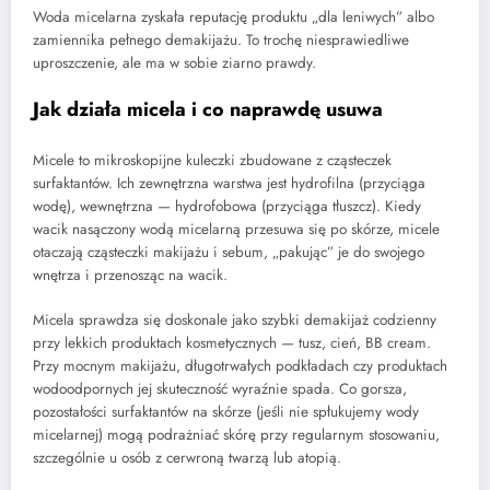
Woda micelarna zyskała reputację produktu „dla leniwych” albo
zamiennika pełnego demakijażu. To trochę niesprawiedliwe
uproszczenie, ale ma w sobie ziarno prawdy.
Jak działa micela i co naprawdę usuwa
Micele to mikroskopijne kuleczki zbudowane z cząsteczek
surfaktantów. Ich zewnętrzna warstwa jest hydrofilna (przyciąga
wodę), wewnętrzna — hydrofobowa (przyciąga tłuszcz). Kiedy
wacik nasączony wodą micelarną przesuwa się po skórze, micele
otaczają cząsteczki makijażu i sebum, „pakując” je do swojego
wnętrza i przenosząc na wacik.
Micela sprawdza się doskonale jako szybki demakijaż codzienny
przy lekkich produktach kosmetycznych — tusz, cień, BB cream.
Przy mocnym makijażu, długotrwałych podkładach czy produktach
wodoodpornych jej skuteczność wyraźnie spada. Co gorsza,
pozostałości surfaktantów na skórze (jeśli nie spłukujemy wody
micelarnej) mogą podrażniać skórę przy regularnym stosowaniu,
szczególnie u osób z cerwroną twarzą lub atopią.