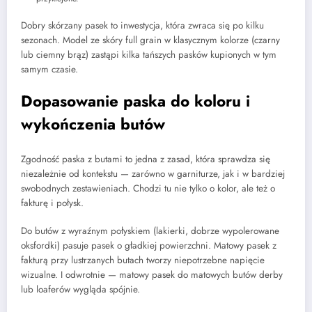
Dobry skórzany pasek to inwestycja, która zwraca się po kilku
sezonach. Model ze skóry full grain w klasycznym kolorze (czarny
lub ciemny brąz) zastąpi kilka tańszych pasków kupionych w tym
samym czasie.
Dopasowanie paska do koloru i
wykończenia butów
Zgodność paska z butami to jedna z zasad, która sprawdza się
niezależnie od kontekstu — zarówno w garniturze, jak i w bardziej
swobodnych zestawieniach. Chodzi tu nie tylko o kolor, ale też o
fakturę i połysk.
Do butów z wyraźnym połyskiem (lakierki, dobrze wypolerowane
oksfordki) pasuje pasek o gładkiej powierzchni. Matowy pasek z
fakturą przy lustrzanych butach tworzy niepotrzebne napięcie
wizualne. I odwrotnie — matowy pasek do matowych butów derby
lub loaferów wygląda spójnie.