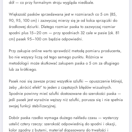
dół — co przy formalnym stroju wygląda niedbale.
Większość pasków sprzedawana jest w rozmiarach co 5 cm (85,
90, 95, 100 cm) i zazwyczaj mierzy się je od kolca sprzączki do
środkowej dziurki. Dlatego rozmiar paska to zazwyczaj rozmiar
spodni plus 15–20 cm — przy spodniach 32 cale w pasie (ok. 81
cm) pasek 95–100 cm będzie odpowiedni.
Przy zakupie online warto sprawdzić metodę pomiaru producenta,
bo nie wszyscy liczą od tego samego punktu. Różnica w
metodologii może skutkować zakupem paska o 5 cm za długiego
lub za krótkiego.
Pasek nosi się zawsze przez wszystkie szlufki — opuszczenie którejś,
żeby „skrócić efekt” to jeden z częstszych błędów wizualnych.
Spodnie powinny mieć szlufki dostosowane do szerokości paska —
jeśli pasek jest wyraźnie węższy niż szlufki, porusza się i nie spełnia
swojej funkcji stabilizacyjnej.
Dobór paska rzadko wymaga dużego nakładu czasu — wystarczy
ustalić cztery rzeczy: szerokość odpowiednią do spodni i okazji,
kolor zgodny z butami, materiał dopasowany do trwałości i