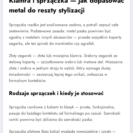
Klamra i sprzączka — jak dopasować
metal do reszty stylizacji
Sprzączka rzadko jest analizowana osobno, a potrafi zepsuć całe
zestawienie. Podstawowa zasada: metal paska powinien być
zgodny z metalem innych akcesoriów — przede wszystkim koperty
zegarka, ale też spinek do mankietów czy agrafek.
Złoty zegarek — złota lub mosiężna klamra. Srebrny zegarek ze
stalową kopertą — szczotkowane srebro lub matowa stal. Mieszanie
złota i srebra w jednym stroju to wybór, który wymaga dużej
świadomości — zazwyczaj lepiej tego unikać, zwłaszcza w
formalnym kontekście.
Rodzaje sprzączek i kiedy je stosować
Sprzączka ramkowa z kolcem to klasyk — prosta, funkcjonalna,
pasuje do każdego kontekstu od formalnego po casual. Szerokość
ramki powinna być zbliżona do szerokości paska.
Sprzączka płytowa (bez kolca) wygląda nowocześnie i czysto —