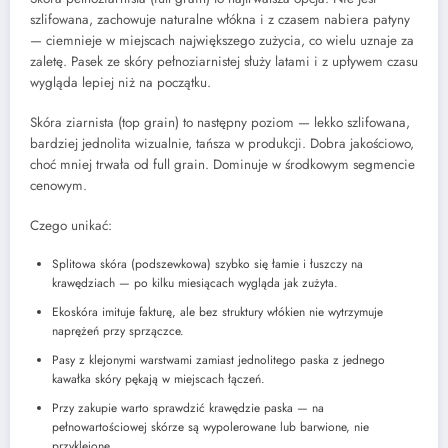
szlifowana, zachowuje naturalne włókna i z czasem nabiera patyny
— ciemnieje w miejscach największego zużycia, co wielu uznaje za
zaletę. Pasek ze skóry pełnoziarnistej służy latami i z upływem czasu
wygląda lepiej niż na początku.
Skóra ziarnista (top grain) to następny poziom — lekko szlifowana,
bardziej jednolita wizualnie, tańsza w produkcji. Dobra jakościowo,
choć mniej trwała od full grain. Dominuje w środkowym segmencie
cenowym.
Czego unikać:
Splitowa skóra (podszewkowa) szybko się łamie i łuszczy na
krawędziach — po kilku miesiącach wygląda jak zużyta.
Ekoskóra imituje fakturę, ale bez struktury włókien nie wytrzymuje
naprężeń przy sprzączce.
Pasy z klejonymi warstwami zamiast jednolitego paska z jednego
kawałka skóry pękają w miejscach łączeń.
Przy zakupie warto sprawdzić krawędzie paska — na
pełnowartościowej skórze są wypolerowane lub barwione, nie
przyklejone.