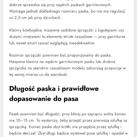
dobrze sprawdza się przy wąskich paskach garniturowych.
Wymaga jednak dokładnego rozmiaru paska, bo nie ma regulacji
co 2,5 cm jak przy dziurkach.
Klamry kowbojskie, masywne ozdobne sprzączki z logotypami czy
dużymi motywami to elementy stricte casualowe — przy garniturze
lub nawet smart casual wyglądają nieadekwatnie.
Rozmiar sprzączki powinien być proporcjonalny do paska.
Masywna klamra na wąskim garniturowym pasku lub drobna
sprzączka na szerokim casualowym modelu zaburzają proporcje w
tej samej mierze co zła szerokość.
Długość paska i prawidłowe
dopasowanie do pasa
Pasek powinien być długości, przy której po zapięciu wolny koniec
ma 10–15 cm. To wystarczy, żeby przejść przez pierwszą szlufkę za
sprzączką. Koniec paska zbyt krótki nie przejdzie przez szlufkę i
będzie sterczał. Zbyt długi będzie wystawał poza szlufkę i opadał w