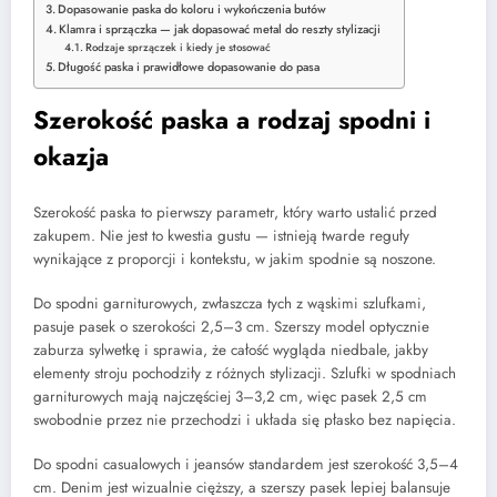
Dopasowanie paska do koloru i wykończenia butów
Klamra i sprzączka — jak dopasować metal do reszty stylizacji
Rodzaje sprzączek i kiedy je stosować
Długość paska i prawidłowe dopasowanie do pasa
Szerokość paska a rodzaj spodni i
okazja
Szerokość paska to pierwszy parametr, który warto ustalić przed
zakupem. Nie jest to kwestia gustu — istnieją twarde reguły
wynikające z proporcji i kontekstu, w jakim spodnie są noszone.
Do spodni garniturowych, zwłaszcza tych z wąskimi szlufkami,
pasuje pasek o szerokości 2,5–3 cm. Szerszy model optycznie
zaburza sylwetkę i sprawia, że całość wygląda niedbale, jakby
elementy stroju pochodziły z różnych stylizacji. Szlufki w spodniach
garniturowych mają najczęściej 3–3,2 cm, więc pasek 2,5 cm
swobodnie przez nie przechodzi i układa się płasko bez napięcia.
Do spodni casualowych i jeansów standardem jest szerokość 3,5–4
cm. Denim jest wizualnie cięższy, a szerszy pasek lepiej balansuje