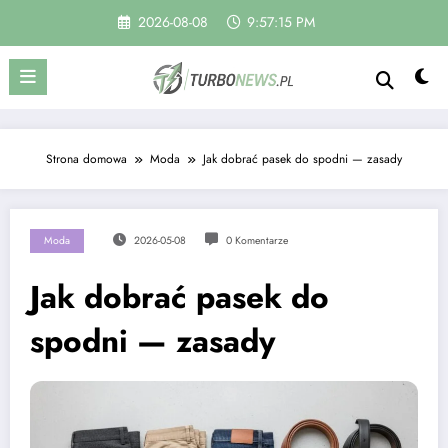
Skip
2026-08-08
9:57:16 PM
to
content
Strona domowa
Moda
Jak dobrać pasek do spodni — zasady
Moda
2026-05-08
0 Komentarze
Jak dobrać pasek do
spodni — zasady