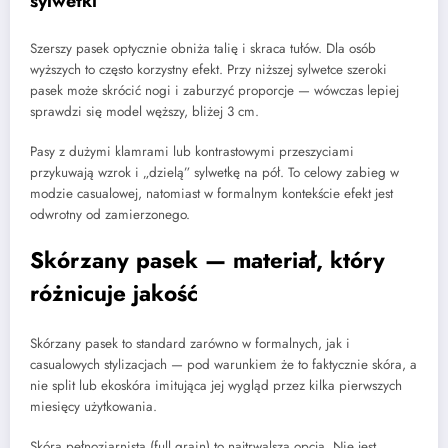
sylwetki
Szerszy pasek optycznie obniża talię i skraca tułów. Dla osób
wyższych to często korzystny efekt. Przy niższej sylwetce szeroki
pasek może skrócić nogi i zaburzyć proporcje — wówczas lepiej
sprawdzi się model węższy, bliżej 3 cm.
Pasy z dużymi klamrami lub kontrastowymi przeszyciami
przykuwają wzrok i „dzielą” sylwetkę na pół. To celowy zabieg w
modzie casualowej, natomiast w formalnym kontekście efekt jest
odwrotny od zamierzonego.
Skórzany pasek — materiał, który
różnicuje jakość
Skórzany pasek to standard zarówno w formalnych, jak i
casualowych stylizacjach — pod warunkiem że to faktycznie skóra, a
nie split lub ekoskóra imitująca jej wygląd przez kilka pierwszych
miesięcy użytkowania.
Skóra pełnoziarnista (full grain) to najtrwalsza opcja. Nie jest