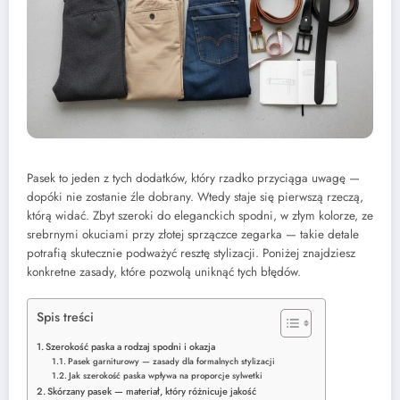
Pasek to jeden z tych dodatków, który rzadko przyciąga uwagę —
dopóki nie zostanie źle dobrany. Wtedy staje się pierwszą rzeczą,
którą widać. Zbyt szeroki do eleganckich spodni, w złym kolorze, ze
srebrnymi okuciami przy złotej sprzączce zegarka — takie detale
potrafią skutecznie podważyć resztę stylizacji. Poniżej znajdziesz
konkretne zasady, które pozwolą uniknąć tych błędów.
Spis treści
Szerokość paska a rodzaj spodni i okazja
Pasek garniturowy — zasady dla formalnych stylizacji
Jak szerokość paska wpływa na proporcje sylwetki
Skórzany pasek — materiał, który różnicuje jakość